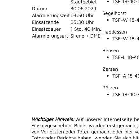
TSF 18-40-
Stadtgebiet
Datum
30.06.2024
Segelhorst
Alarmierungszeit
03:50 Uhr
TSF-W 18-4
Einsatzende
05:30 Uhr
Einsatzdauer
1 Std. 40 Min.
Haddessen
Alarmierungsart
Sirene + DME
TSF-W 18-4
Bensen
TSF-L 18-4
Zersen
TSF-A 18-4
Pötzen
TSF 18-40-
Wichtiger Hinweis:
Auf unserer Internetseite b
Einsatzgeschehen. Bilder werden erst gemacht,
von Verletzten oder Toten gemacht oder hier ver
Fotos oder Berichte haben, wenden Sie sich bi