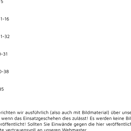
15
1-16
1-32
0-31
0-38
35
erichten wir ausführlich (also auch mit Bildmaterial) über uns
 wenn das Einsatzgeschehen dies zulässt! Es werden keine Bi
öffentlicht! Sollten Sie Einwände gegen die hier veröffentli
tte vertrauensvoll an unseren Webmaster.