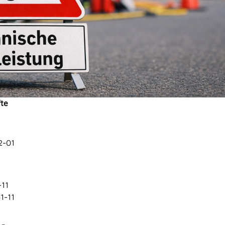
fte
2-01
11
1-11