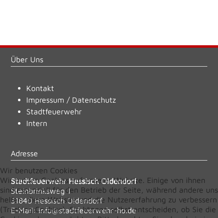
Über Uns
Kontakt
Impressum
/
Datenschutz
Stadtfeuerwehr
Intern
Adresse
Wir benutzen Cookies
Wir nutzen Cookies auf unserer Website. Einige von ihnen
Stadtfeuerwehr Hessisch Oldendorf
sind essenziell für den Betrieb der Seite, während andere uns
Steinbrinksweg 1
helfen, diese Website und die Nutzererfahrung zu verbessern
31840 Hessisch Oldendorf
(Tracking Cookies). Sie können selbst entscheiden, ob Sie die
E-Mail:
info@stadtfeuerwehr-ho.de