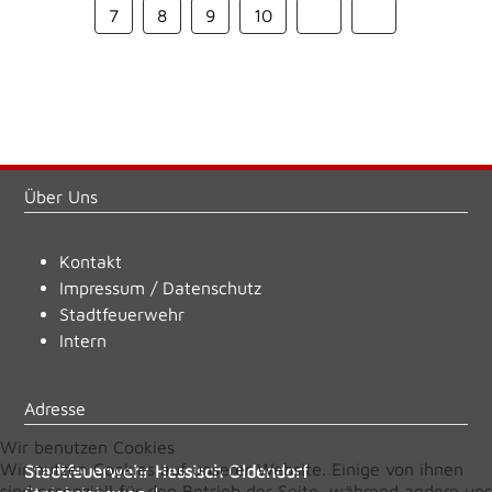
7
8
9
10
Über Uns
Kontakt
Impressum
/
Datenschutz
Stadtfeuerwehr
Intern
Adresse
Wir benutzen Cookies
Wir nutzen Cookies auf unserer Website. Einige von ihnen
Stadtfeuerwehr Hessisch Oldendorf
sind essenziell für den Betrieb der Seite, während andere uns