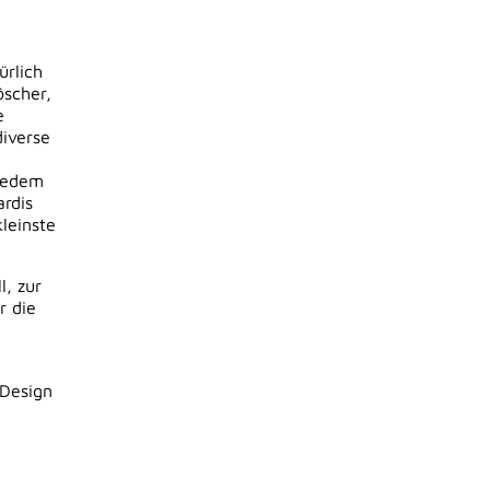
ürlich
öscher,
e
iverse
 jedem
rdis
leinste
l, zur
r die
 Design