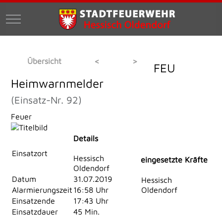
Mobile Menu Toggle
Übersicht
<
>
FEU
Heimwarnmelder
(Einsatz-Nr. 92)
Feuer
Details
Einsatzort
Hessisch
eingesetzte Kräfte
Oldendorf
Datum
31.07.2019
Hessisch
Alarmierungszeit
16:58 Uhr
Oldendorf
Einsatzende
17:43 Uhr
Einsatzdauer
45 Min.