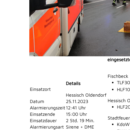
eingesetzt
Fischbeck
TLF30
Details
Einsatzort
HLF10
Hessisch Oldendorf
Hessisch 
Datum
25.11.2023
HLF20
Alarmierungszeit
12:41 Uhr
Einsatzende
15:00 Uhr
Stadtfeue
Einsatzdauer
2 Std. 19 Min.
KdoW 
Alarmierungsart
Sirene + DME