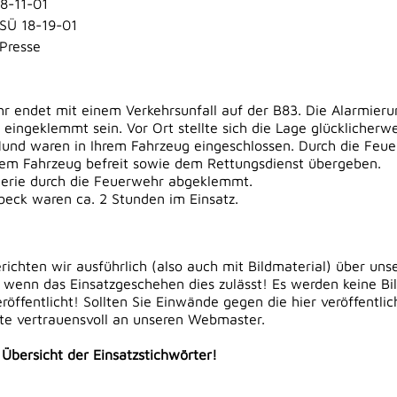
8-11-01
Ü 18-19-01
Presse
r endet mit einem Verkehrsunfall auf der B83. Die Alarmierun
ingeklemmt sein. Vor Ort stellte sich die Lage glücklicherw
 Hund waren in Ihrem Fahrzeug eingeschlossen. Durch die Feu
dem Fahrzeug befreit sowie dem Rettungsdienst übergeben.
terie durch die Feuerwehr abgeklemmt.
eck waren ca. 2 Stunden im Einsatz.
erichten wir ausführlich (also auch mit Bildmaterial) über uns
 wenn das Einsatzgeschehen dies zulässt! Es werden keine Bi
öffentlicht! Sollten Sie Einwände gegen die hier veröffentli
tte vertrauensvoll an unseren Webmaster.
e Übersicht der Einsatzstichwörter!