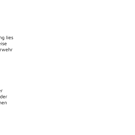
g lies
eise
erwehr
er
lder
chen