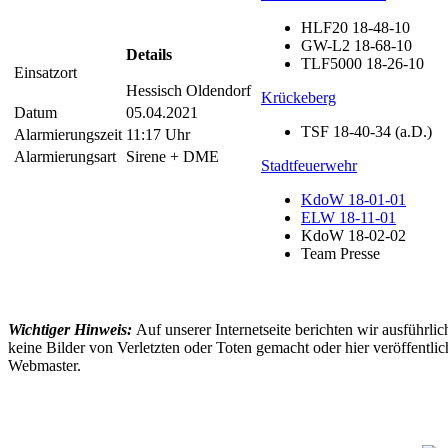
HLF20 18-48-10
GW-L2 18-68-10
Details
TLF5000 18-26-10
Einsatzort
Hessisch Oldendorf
Krückeberg
Datum
05.04.2021
TSF 18-40-34 (a.D.)
Alarmierungszeit
11:17 Uhr
Alarmierungsart
Sirene + DME
Stadtfeuerwehr
KdoW 18-01-01
ELW 18-11-01
KdoW 18-02-02
Team Presse
Wichtiger Hinweis:
Auf unserer Internetseite berichten wir ausführl
keine Bilder von Verletzten oder Toten gemacht oder hier veröffentlic
Webmaster.