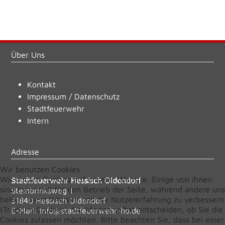
Über Uns
Kontakt
Impressum
/
Datenschutz
Stadtfeuerwehr
Intern
Adresse
Wir benutzen Cookies
Wir nutzen Cookies auf unserer Website. Einige von ihnen
Stadtfeuerwehr Hessisch Oldendorf
sind essenziell für den Betrieb der Seite, während andere uns
Steinbrinksweg 1
helfen, diese Website und die Nutzererfahrung zu verbessern
31840 Hessisch Oldendorf
(Tracking Cookies). Sie können selbst entscheiden, ob Sie die
E-Mail:
info@stadtfeuerwehr-ho.de
Cookies zulassen möchten. Bitte beachten Sie, dass bei einer