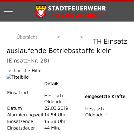
Mobile Menu Toggle
Übersicht
<
>
TH Einsatz
auslaufende Betriebsstoffe klein
(Einsatz-Nr. 28)
Technische Hilfe
Details
Einsatzort
Hessisch
eingesetzte Kräfte
Oldendorf
Datum
22.03.2019
Hessisch
Alarmierungszeit
14:54 Uhr
Oldendorf
Einsatzende
15:38 Uhr
Einsatzdauer
44 Min.