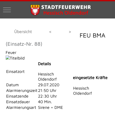
Mobile Menu Toggle
Übersicht
<
>
FEU BMA
(Einsatz-Nr. 88)
Feuer
Details
Einsatzort
Hessisch
eingesetzte Kräfte
Oldendorf
Datum
29.07.2020
Hessisch
Alarmierungszeit
21:50 Uhr
Oldendorf
Einsatzende
22:30 Uhr
Einsatzdauer
40 Min.
Alarmierungsart
Sirene + DME