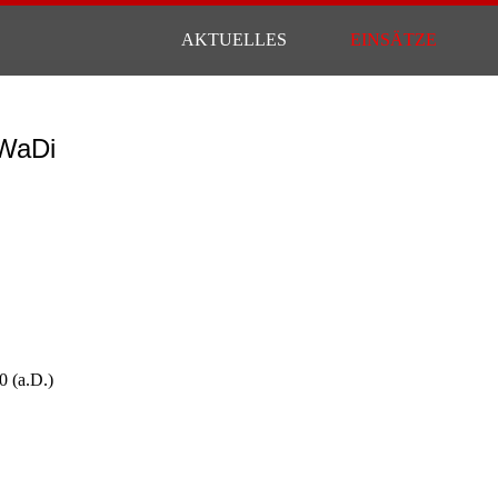
AKTUELLES
EINSÄTZE
WaDi
 (a.D.)