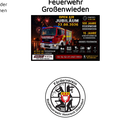
Feuerwehr
lder
Großenwieden
chen