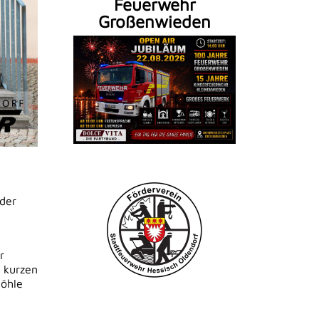
Feuerwehr
Großenwieden
 der
r
 kurzen
Höhle