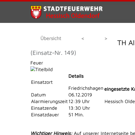
Übersicht
<
>
TH Al
(Einsatz-Nr. 149)
Feuer
Details
Einsatzort
Friedrichshagen
eingesetzte K
Datum
06.12.2019
Alarmierungszeit
12:39 Uhr
Hessisch Old
Einsatzende
13:30 Uhr
Einsatzdauer
51 Min.
Wichtiger Hinweis:
Auf unserer Internetseite b