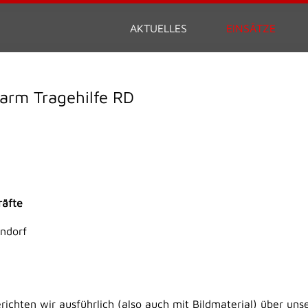
AKTUELLES
EINSÄTZE
arm Tragehilfe RD
räfte
endorf
erichten wir ausführlich (also auch mit Bildmaterial) über uns