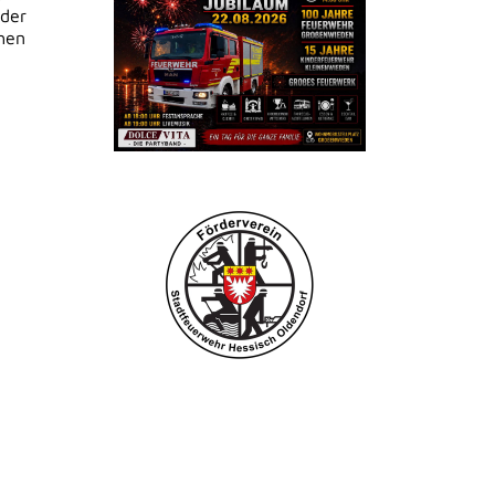
lder
chen