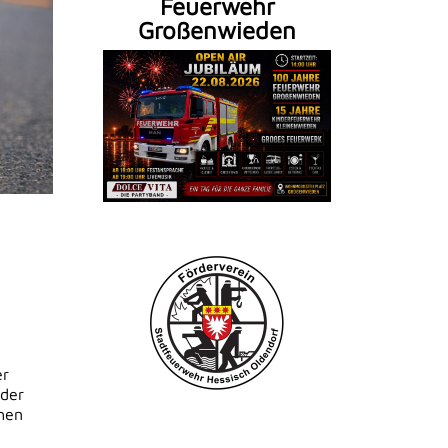
Feuerwehr
Großenwieden
er
lder
chen