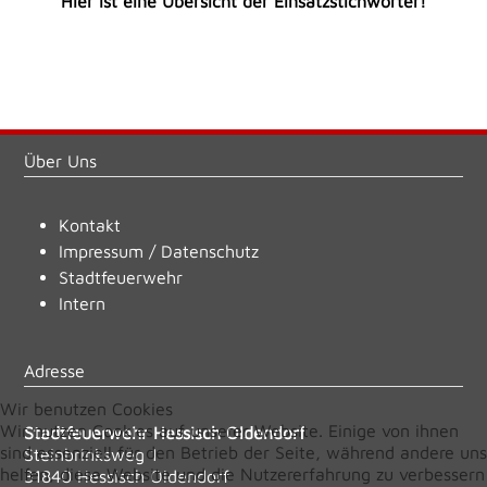
Hier ist eine Übersicht der Einsatzstichwörter!
Über Uns
Kontakt
Impressum
/
Datenschutz
Stadtfeuerwehr
Intern
Adresse
Wir benutzen Cookies
Wir nutzen Cookies auf unserer Website. Einige von ihnen
Stadtfeuerwehr Hessisch Oldendorf
sind essenziell für den Betrieb der Seite, während andere uns
Steinbrinksweg 1
helfen, diese Website und die Nutzererfahrung zu verbessern
31840 Hessisch Oldendorf